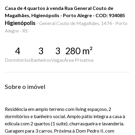
Casa de 4 quartos à venda Rua General Couto de
Magalhães, Higienópolis - Porto Alegre - COD: 934085
Higienópolis
-
General Couto de Magalhães, 1474 - Porto
Alegre - RS
4
3
3
280
m²
Dormitórios
Banheiros
Vagas
Área Privativa
Sobre o imóvel
Residência em amplo terreno com living espaçoso, 2
dormitórios e banheiro social. Amplo pátio integra a casa à
edícula com 2 quartos (1 suíte), churrasqueira e lavanderia.
Garagem para 3 carros. Próxima à Dom Pedro II, com