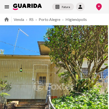
Fatura
Venda
›
RS
›
Porto Alegre
›
Higienópolis