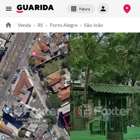
Fatura
Venda
›
RS
›
Porto Alegre
›
São João