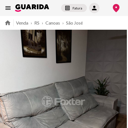
Fatura
Venda
›
RS
›
Canoas
›
São José