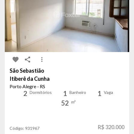
São Sebastião
Itiberê da Cunha
Porto Alegre - RS
2
1
1
Dormitórios
Banheiro
Vaga
52
m²
R$ 320.000
Código:
931967