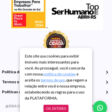
Este site usa cookies para exibir
imóveis mais interessantes para
você. Ao prosseguir, você concorda
Política de Privacidade
com nossa
política de cookies
e
aceita os
termos de uso
, que regem a
Termos e Condições de Uso
relação entre você e nossa empresa,
Políticas de Cookies
estabelecendo as regras para o uso
da PLATAFORMA.
@
2026
Guarida Imóvel. Todos os direitos reservados. CRECI RS -
OK, ENTENDI
413J | CNPJ Guarida: 89.398.606/0001-30