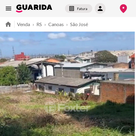
Fatura
Venda
›
RS
›
Canoas
›
São José