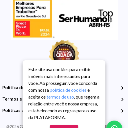
Este site usa cookies para exibir
imóveis mais interessantes para
você. Ao prosseguir, você concorda
Política de Privacidade
com nossa
política de cookies
e
aceita os
termos de uso
, que regem a
Termos e Condições de Uso
relação entre você e nossa empresa,
Políticas de Cookies
estabelecendo as regras para o uso
da PLATAFORMA.
@
2026
Guarida Imóvel. Todos os direitos reservados. CRECI RS -