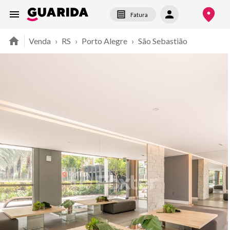
Fatura
Venda
›
RS
›
Porto Alegre
›
São Sebastião