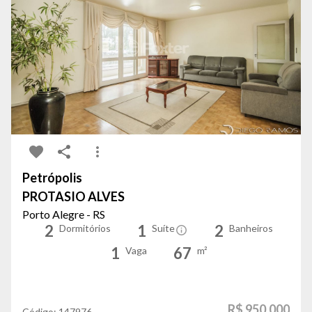
Petrópolis
PROTASIO ALVES
Porto Alegre - RS
2
1
2
Dormitórios
Suíte
Banheiros
1
67
Vaga
m²
R$ 950.000
Código:
147976