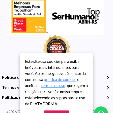
Este site usa cookies para exibir
imóveis mais interessantes para
você. Ao prosseguir, você concorda
Política de Privacidade
com nossa
política de cookies
e
aceita os
termos de uso
, que regem a
Termos e Condições de Uso
relação entre você e nossa empresa,
Políticas de Cookies
estabelecendo as regras para o uso
da PLATAFORMA.
@
2026
Guarida Imóvel. Todos os direitos reservados. CRECI RS -