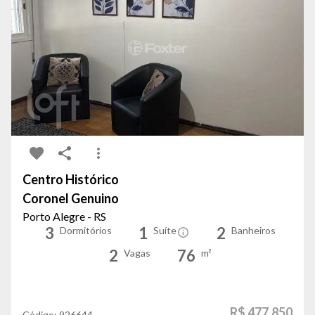
Centro Histórico
Coronel Genuino
Porto Alegre - RS
3
1
2
Dormitórios
Suíte
Banheiros
2
76
Vagas
m²
R$ 477.850
Código:
926644