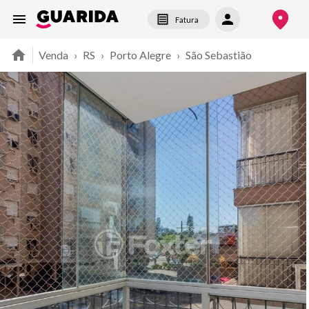
Fatura
Venda
›
RS
›
Porto Alegre
›
São Sebastião