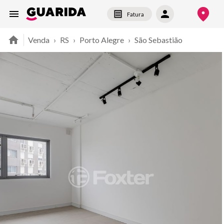
Fatura
Venda
›
RS
›
Porto Alegre
›
São Sebastião