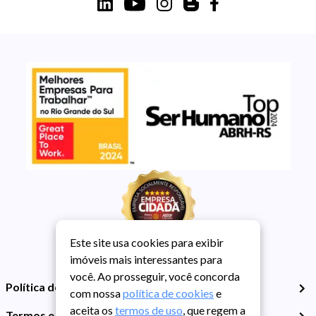
Este site usa cookies para exibir
imóveis mais interessantes para
você. Ao prosseguir, você concorda
Política de Privacidade
com nossa
política de cookies
e
aceita os
termos de uso
, que regem a
Termos e Condições de Uso