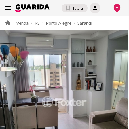
Fatura
Venda
›
RS
›
Porto Alegre
›
Sarandi