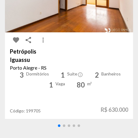
Petrópolis
Iguassu
Porto Alegre - RS
3
1
2
Dormitórios
Suíte
Banheiros
1
80
Vaga
m²
R$ 630.000
Código:
199705