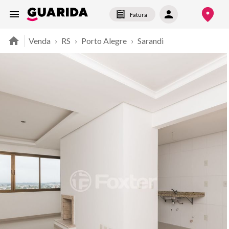
Fatura
Venda
›
RS
›
Porto Alegre
›
Sarandi