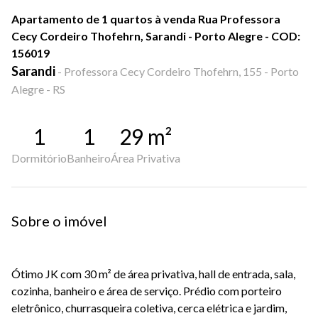
Apartamento de 1 quartos à venda Rua Professora
Cecy Cordeiro Thofehrn, Sarandi - Porto Alegre - COD:
156019
Sarandi
-
Professora Cecy Cordeiro Thofehrn, 155 - Porto
Alegre - RS
1
1
29
m²
Dormitório
Banheiro
Área Privativa
Sobre o imóvel
Ótimo JK com 30 m² de área privativa, hall de entrada, sala,
cozinha, banheiro e área de serviço. Prédio com porteiro
eletrônico, churrasqueira coletiva, cerca elétrica e jardim,