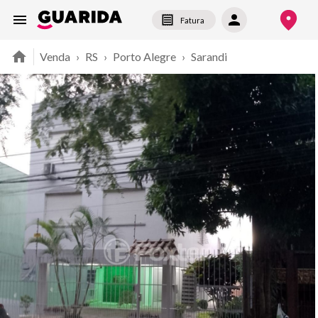
Fatura
Venda
›
RS
›
Porto Alegre
›
Sarandi