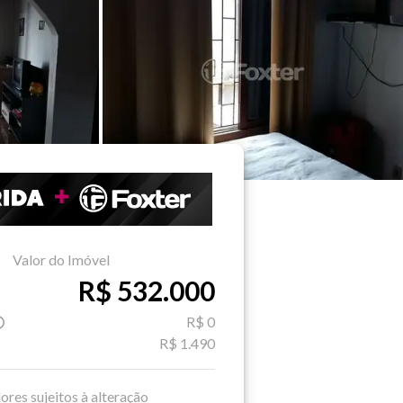
Valor do Imóvel
R$ 532.000
R$ 0
R$ 1.490
ores sujeitos à alteração