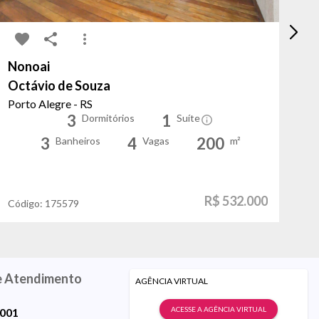
Nonoai
No
Octávio de Souza
M
Porto Alegre - RS
Tr
3
1
Dormitórios
Suíte
3
4
200
Banheiros
Vagas
m²
R$ 532.000
Código:
175579
Có
e Atendimento
AGÊNCIA VIRTUAL
ACESSE A AGÊNCIA VIRTUAL
9001