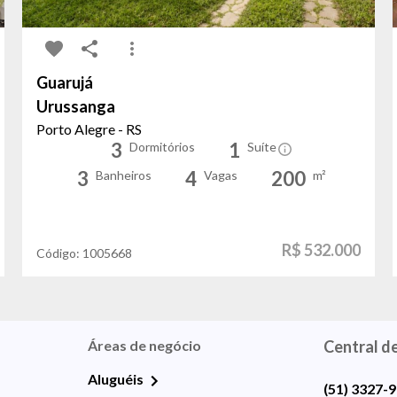
Guarujá
Urussanga
Porto Alegre - RS
3
1
Dormitórios
Suíte
3
4
200
Banheiros
Vagas
m²
R$ 532.000
Código:
1005668
Áreas de negócio
Central d
Aluguéis
(51) 3327-