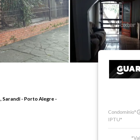
 Sarandi - Porto Alegre -
Condomínio*
IPTU*
*Val