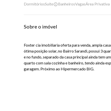
Dormitórios
Suíte
Banheiros
Vagas
Área Privativa
Sobre o imóvel
Foxter cia imobiliaria oferta para venda, ampla casa,
ótima posição solar, no Bairro Sarandi, possui 3 quart
e no fundo, separado da casa principal ainda tem 
quarto com sala cozinha e banheiro, tendo ainda esp
garagem. Próximo ao Hipermercado BIG.