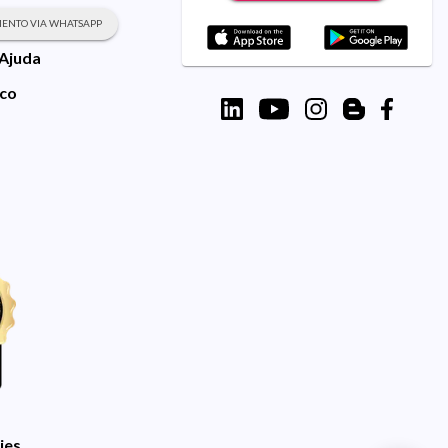
ENTO VIA WHATSAPP
 Ajuda
sco
ies