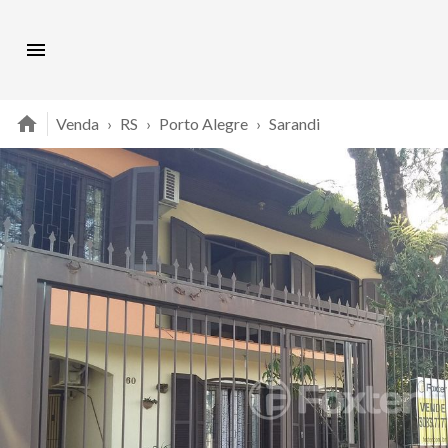
Venda
›
RS
›
Porto Alegre
›
Sarandi