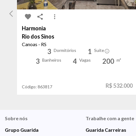
Harmonia
Rio dos Sinos
Canoas - RS
3
1
Dormitórios
Suíte
3
4
200
Banheiros
Vagas
m²
R$ 532.000
Código:
863817
Sobre nós
Trabalhe com a gente
Grupo Guarida
Guarida Carreiras