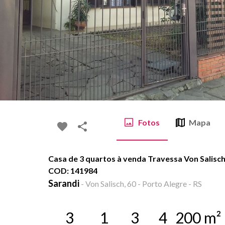
Fotos
Mapa
Casa de 3 quartos à venda Travessa Von Salisch,
COD: 141984
Sarandi
-
Von Salisch, 60 - Porto Alegre - RS
3
1
3
4
200
m²