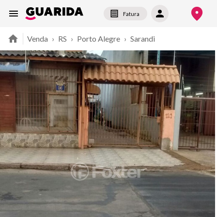
Fatura
Venda
›
RS
›
Porto Alegre
›
Sarandi