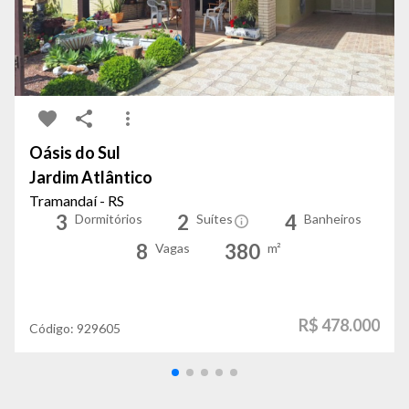
Oásis do Sul
Jardim Atlântico
Tramandaí - RS
3
2
4
Dormitórios
Suítes
Banheiros
8
380
Vagas
m²
R$ 478.000
Código:
929605