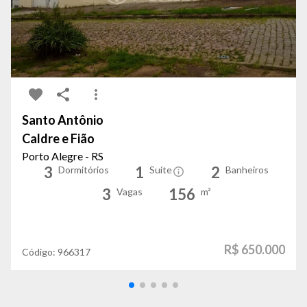
Santo Antônio
Caldre e Fião
Porto Alegre - RS
3
1
2
Dormitórios
Suíte
Banheiros
3
156
Vagas
m²
R$ 650.000
Código:
966317