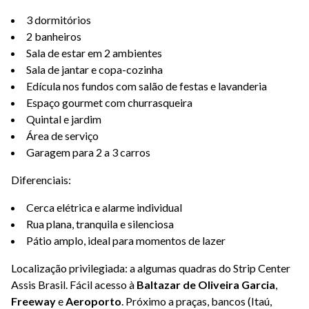
3 dormitórios
2 banheiros
Sala de estar em 2 ambientes
Sala de jantar e copa-cozinha
Edícula nos fundos com salão de festas e lavanderia
Espaço gourmet com churrasqueira
Quintal e jardim
Área de serviço
Garagem para 2 a 3 carros
Diferenciais:
Cerca elétrica e alarme individual
Rua plana, tranquila e silenciosa
Pátio amplo, ideal para momentos de lazer
Localização privilegiada: a algumas quadras do Strip Center
Assis Brasil. Fácil acesso à
Baltazar de Oliveira Garcia
,
Freeway
e
Aeroporto
. Próximo a praças, bancos (Itaú,