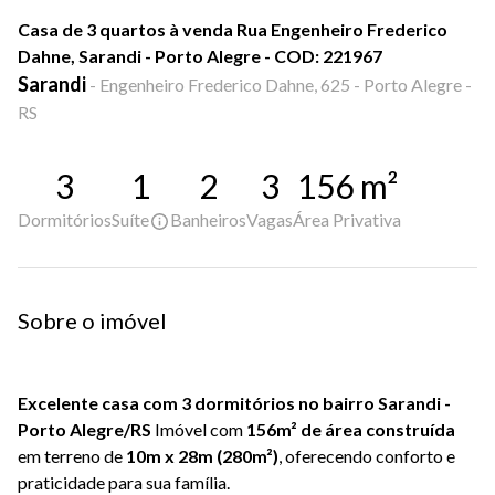
Casa de 3 quartos à venda Rua Engenheiro Frederico
Dahne, Sarandi - Porto Alegre - COD: 221967
Sarandi
-
Engenheiro Frederico Dahne, 625 - Porto Alegre -
RS
3
1
2
3
156
m²
Dormitórios
Suíte
Banheiros
Vagas
Área Privativa
Sobre o imóvel
Excelente casa com 3 dormitórios no bairro Sarandi -
Porto Alegre/RS
Imóvel com
156m² de área construída
em terreno de
10m x 28m (280m²)
, oferecendo conforto e
praticidade para sua família.