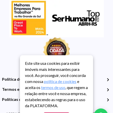
Este site usa cookies para exibir
imóveis mais interessantes para
você. Ao prosseguir, você concorda
Política de Privacidade
com nossa
política de cookies
e
aceita os
termos de uso
, que regem a
Termos e Condições de Uso
relação entre você e nossa empresa,
Políticas de Cookies
estabelecendo as regras para o uso
da PLATAFORMA.