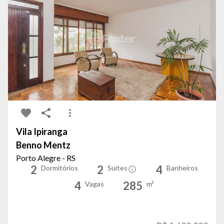
Vila Ipiranga
Benno Mentz
Porto Alegre - RS
2
2
4
Dormitórios
Suítes
Banheiros
4
285
Vagas
m²