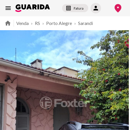
Fatura
Venda
›
RS
›
Porto Alegre
›
Sarandi