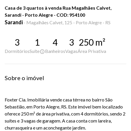
Casa de 3 quartos à venda Rua Magalhães Calvet,
Sarandi - Porto Alegre - COD: 954100
Sarandi
-
Magalhães Calvet, 125 - Porto Alegre - RS
3
1
4
3
250
m²
Dormitórios
Suíte
Banheiros
Vagas
Área Privativa
Sobre o imóvel
Foxter Cia. Imobiliária vende casa térrea no bairro São
Sebastião, em Porto Alegre, RS. Este imóvel bem localizado
oferece 250 m² de área privativa, com 4 dormitórios, sendo 2
suítes e 3 vagas de garagem. A casa conta com lareira,
churrasqueira e um aconchegante jardim.