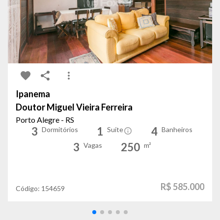
Ipanema
Doutor Miguel Vieira Ferreira
Porto Alegre - RS
3
1
4
Dormitórios
Suíte
Banheiros
3
250
Vagas
m²
R$ 585.000
Código:
154659