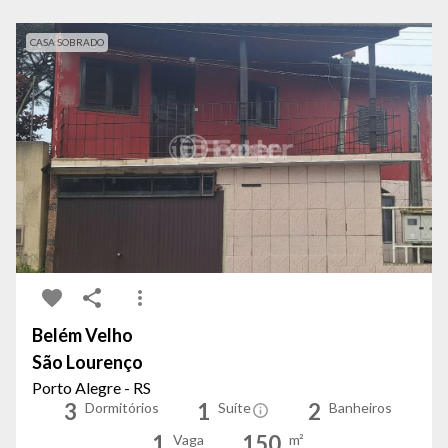
CASA SOBRADO
Belém Velho
São Lourenço
Porto Alegre - RS
3
1
2
Dormitórios
Suíte
Banheiros
1
150
Vaga
m²