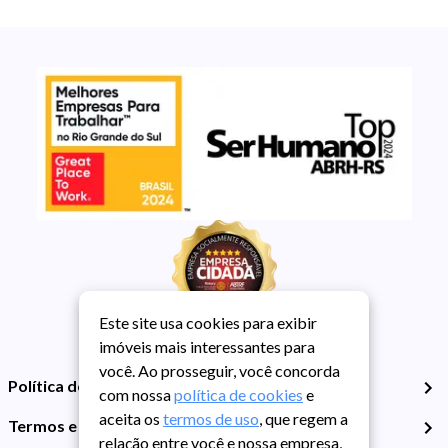
Este site usa cookies para exibir
imóveis mais interessantes para
você. Ao prosseguir, você concorda
Política de Privacidade
com nossa
política de cookies
e
aceita os
termos de uso
, que regem a
Termos e Condições de Uso
relação entre você e nossa empresa,