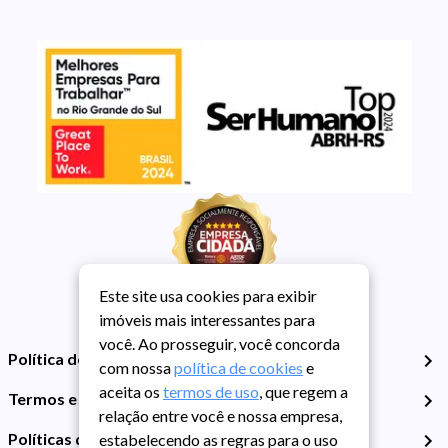
Este site usa cookies para exibir
imóveis mais interessantes para
você. Ao prosseguir, você concorda
Política de Privacidade
com nossa
política de cookies
e
aceita os
termos de uso
, que regem a
Termos e Condições de Uso
relação entre você e nossa empresa,
Políticas de Cookies
estabelecendo as regras para o uso