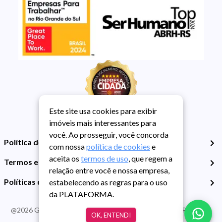
Este site usa cookies para exibir
imóveis mais interessantes para
você. Ao prosseguir, você concorda
Política de Privacidade
com nossa
política de cookies
e
aceita os
termos de uso
, que regem a
Termos e Condições de Uso
relação entre você e nossa empresa,
Políticas de Cookies
estabelecendo as regras para o uso
da PLATAFORMA.
@
2026
Guarida Imóvel. Todos os direitos reservados. CRECI RS -
OK, ENTENDI
413J | CNPJ Guarida: 89.398.606/0001-30