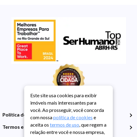
Este site usa cookies para exibir
imóveis mais interessantes para
você. Ao prosseguir, você concorda
Política de Privacidade
com nossa
política de cookies
e
aceita os
termos de uso
, que regem a
Termos e Condições de Uso
relação entre você e nossa empresa,