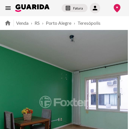
Fatura
Venda
›
RS
›
Porto Alegre
›
Teresópolis