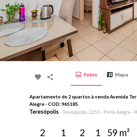
Fotos
Mapa
Apartamento de 2 quartos à venda Avenida Tere
Alegre - COD: 965185
Teresópolis
-
Teresópolis, 2255 - Porto Alegre - 
2
1
2
1
59
m²