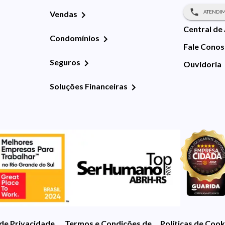
ATENDIM
Vendas
Central de
Condomínios
Fale Cono
Seguros
Ouvidoria
Soluções Financeiras
 de Privacidade
Termos e Condições de Uso
Políticas de Cook