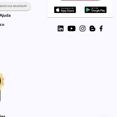
ENTO VIA WHATSAPP
 Ajuda
sco
ies