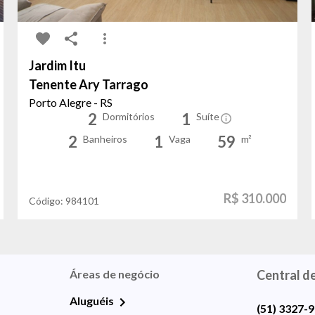
Jardim Itu
Tenente Ary Tarrago
Porto Alegre - RS
2
1
Dormitórios
Suíte
2
1
59
Banheiros
Vaga
m²
R$ 310.000
Código:
984101
Áreas de negócio
Central d
Aluguéis
(51) 3327-