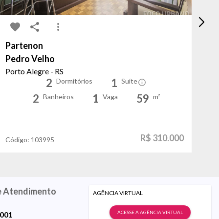
Partenon
Mo
Pedro Velho
Hu
Porto Alegre - RS
Po
2
1
Dormitórios
Suíte
2
1
59
Banheiros
Vaga
m²
R$ 310.000
Código:
103995
Có
e Atendimento
AGÊNCIA VIRTUAL
ACESSE A AGÊNCIA VIRTUAL
9001