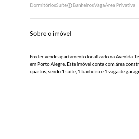
Dormitórios
Suíte
Banheiros
Vaga
Área Privativa
Sobre o imóvel
Foxter
vende apartamento localizado na Avenida Ter
em Porto Alegre. Este imóvel conta com área const
quartos, sendo 1 suíte, 1 banheiro e 1 vaga de garag