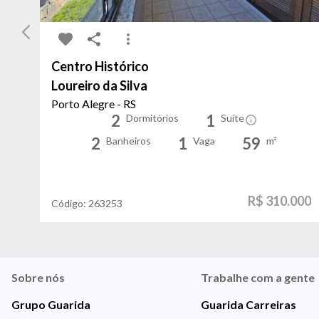
Centro Histórico
Loureiro da Silva
Porto Alegre - RS
2
1
Dormitórios
Suíte
2
1
59
Banheiros
Vaga
m²
R$ 310.000
Código:
263253
Sobre nós
Trabalhe com a gente
Grupo Guarida
Guarida Carreiras