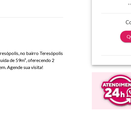
*
Co
Qu
esópolis, no bairro Teresópolis
ruída de 59m², oferecendo 2
em. Agende sua visita!