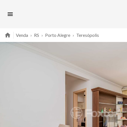
Venda
›
RS
›
Porto Alegre
›
Teresópolis