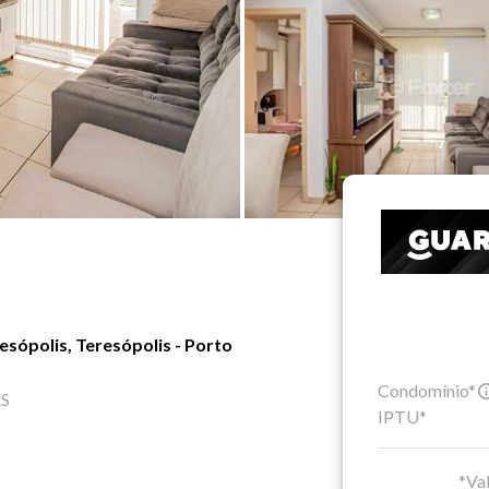
sópolis, Teresópolis - Porto
Condomínio*
RS
IPTU*
*Val