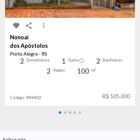
Nonoai
dos Apóstolos
Porto Alegre - RS
2
1
2
Dormitórios
Suíte
Banheiros
2
100
Vagas
m²
R$ 505.000
Código:
896402
Sobre nós