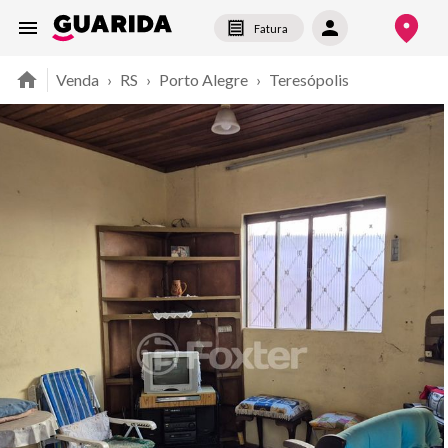
Fatura
Venda
›
RS
›
Porto Alegre
›
Teresópolis