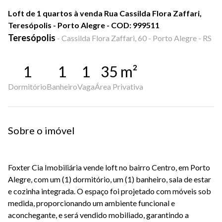
Loft de 1 quartos à venda Rua Cassilda Flora Zaffari,
Teresópolis - Porto Alegre - COD: 999511
Teresópolis
-
Cassilda Flora Zaffari, 60 - Porto Alegre - RS
1
1
1
35
m²
Dormitório
Banheiro
Vaga
Área Privativa
Sobre o imóvel
Foxter Cia Imobiliária vende loft no bairro Centro, em Porto
Alegre, com um (1) dormitório, um (1) banheiro, sala de estar
e cozinha integrada. O espaço foi projetado com móveis sob
medida, proporcionando um ambiente funcional e
aconchegante, e será vendido mobiliado, garantindo a