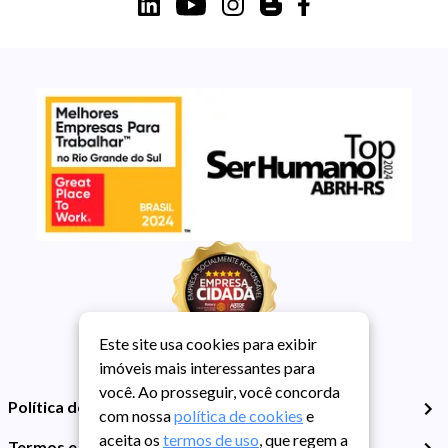
Este site usa cookies para exibir
imóveis mais interessantes para
você. Ao prosseguir, você concorda
Política de Privacidade
com nossa
política de cookies
e
aceita os
termos de uso
, que regem a
Termos e Condições de Uso