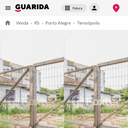
Fatura
Venda
›
RS
›
Porto Alegre
›
Teresópolis