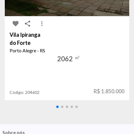
Vila Ipiranga
do Forte
Porto Alegre - RS
2062
m²
R$ 1.850.000
Código:
204602
Sobre nós