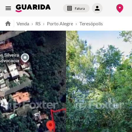
Fatura
Venda
›
RS
›
Porto Alegre
›
Teresópolis