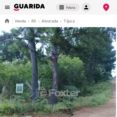
Fatura
Venda
›
RS
›
Alvorada
›
Tijuca