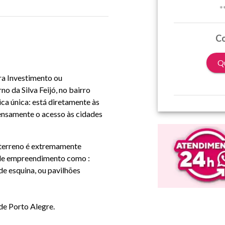
*
Co
Qu
ra Investimento ou
o da Silva Feijó, no bairro
ica única: está diretamente às
ensamente o acesso às cidades
e terreno é extremamente
s de empreendimento como :
de esquina, ou pavilhões
de Porto Alegre.