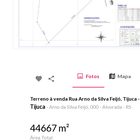
Fotos
Mapa
Terreno à venda Rua Arno da Silva Feijó, Tijuca
Tijuca
-
Arno da Silva Feijó, 000 - Alvorada - RS
44667
m²
Área Total