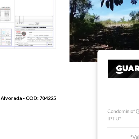
 - Alvorada - COD: 704225
Condomínio*
IPTU*
*Val