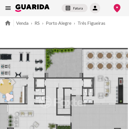
Fatura
Venda
›
RS
›
Porto Alegre
›
Três Figueiras