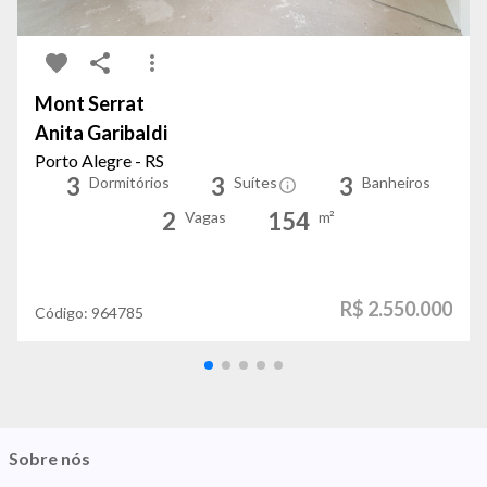
Mont Serrat
Anita Garibaldi
Porto Alegre - RS
3
3
3
Dormitórios
Suítes
Banheiros
2
154
Vagas
m²
R$ 2.550.000
Código:
964785
Sobre nós