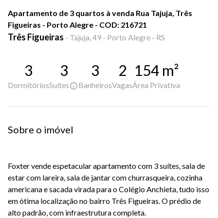
Apartamento de 3 quartos à venda Rua Tajuja, Três
Figueiras - Porto Alegre - COD: 216721
Três Figueiras
-
Tajuja, 49 - Porto Alegre - RS
3
3
3
2
154
m²
Dormitórios
Suítes
Banheiros
Vagas
Área Privativa
Sobre o imóvel
Foxter vende espetacular apartamento com 3 suítes, sala de
estar com lareira, sala de jantar com churrasqueira, cozinha
americana e sacada virada para o Colégio Anchieta, tudo isso
em ótima localização no bairro Três Figueiras. O prédio de
alto padrão, com infraestrutura completa.