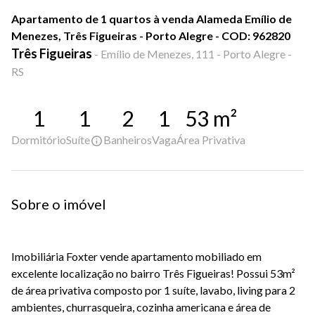
Apartamento de 1 quartos à venda Alameda Emílio de
Menezes, Três Figueiras - Porto Alegre - COD: 962820
Três Figueiras
-
Emílio de Menezes, 111 - Porto Alegre -
RS
1
1
2
1
53
m²
Dormitório
Suíte
Banheiros
Vaga
Área Privativa
Sobre o imóvel
Imobiliária Foxter vende apartamento mobiliado em
excelente localização no bairro Três Figueiras! Possui 53m²
de área privativa composto por 1 suíte, lavabo, living para 2
ambientes, churrasqueira, cozinha americana e área de