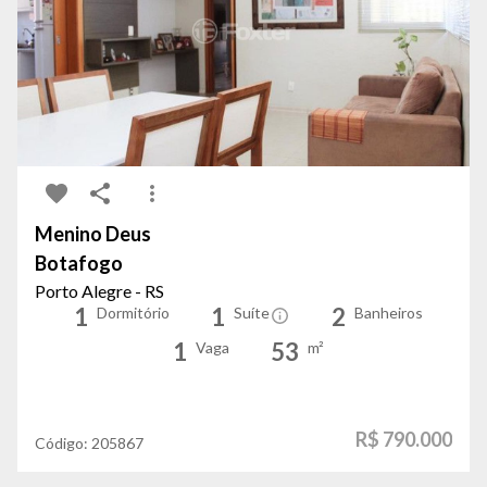
Menino Deus
Botafogo
Porto Alegre - RS
1
1
2
Dormitório
Suíte
Banheiros
1
53
Vaga
m²
R$ 790.000
Código:
205867