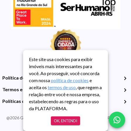
Este site usa cookies para exibir
imóveis mais interessantes para
você. Ao prosseguir, você concorda
Política de Privacidade
com nossa
política de cookies
e
aceita os
termos de uso
, que regem a
Termos e Condições de Uso
relação entre você e nossa empresa,
Políticas de Cookies
estabelecendo as regras para o uso
da PLATAFORMA.
@
2026
Guarida Imóvel. Todos os direitos reservados. CRECI RS -
OK, ENTENDI
413J | CNPJ Guarida: 89.398.606/0001-30