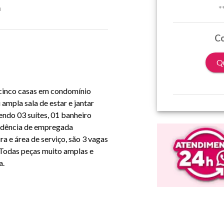
a
*
Co
Qu
 cinco casas em condomínio
 ampla sala de estar e jantar
sendo 03 suítes, 01 banheiro
endência de empregada
a e área de serviço, são 3 vagas
 Todas peças muito amplas e
a.