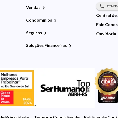
ATENDIM
Vendas
Central de
Condomínios
Fale Cono
Seguros
Ouvidoria
Soluções Financeiras
 de Privacidade
Termos e Condições de Uso
Políticas de Cook