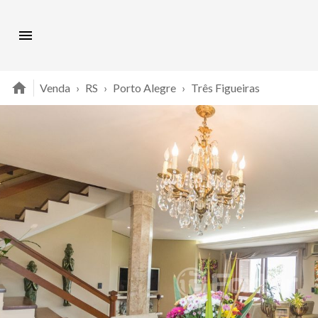
Venda
›
RS
›
Porto Alegre
›
Três Figueiras