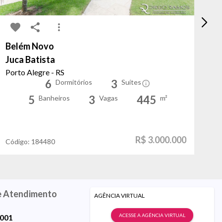
Belém Novo
Ce
Juca Batista
Pa
Porto Alegre - RS
Xan
6
3
Dormitórios
Suítes
5
3
445
Banheiros
Vagas
m²
R$ 3.000.000
Código:
184480
Có
e Atendimento
AGÊNCIA VIRTUAL
ACESSE A AGÊNCIA VIRTUAL
9001