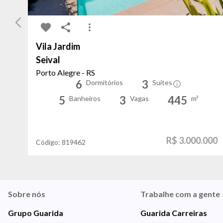
Vila Jardim
Seival
Porto Alegre - RS
6
3
Dormitórios
Suítes
5
3
445
Banheiros
Vagas
m²
R$ 3.000.000
Código:
819462
Sobre nós
Trabalhe com a gente
Grupo Guarida
Guarida Carreiras