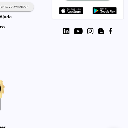
ENTO VIA WHATSAPP
 Ajuda
sco
ies