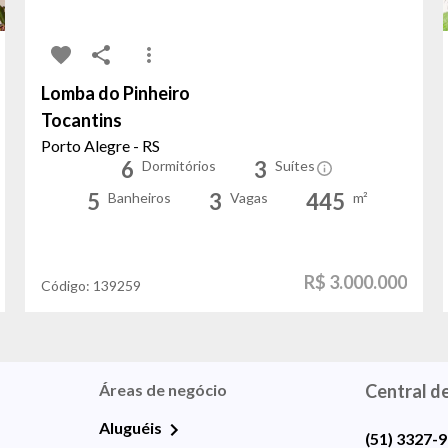
Lomba do Pinheiro
Tocantins
Porto Alegre - RS
6
3
Dormitórios
Suítes
5
3
445
Banheiros
Vagas
m²
R$ 3.000.000
Código:
139259
Áreas de negócio
Central d
Aluguéis
(51) 3327-