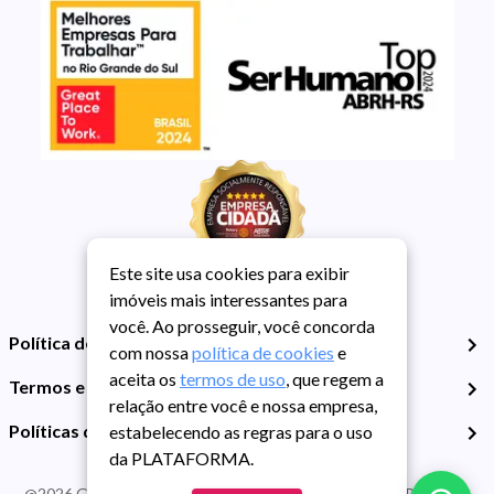
Este site usa cookies para exibir
imóveis mais interessantes para
você. Ao prosseguir, você concorda
Política de Privacidade
com nossa
política de cookies
e
aceita os
termos de uso
, que regem a
Termos e Condições de Uso
relação entre você e nossa empresa,
Políticas de Cookies
estabelecendo as regras para o uso
da PLATAFORMA.
@
2026
Guarida Imóvel. Todos os direitos reservados. CRECI RS -