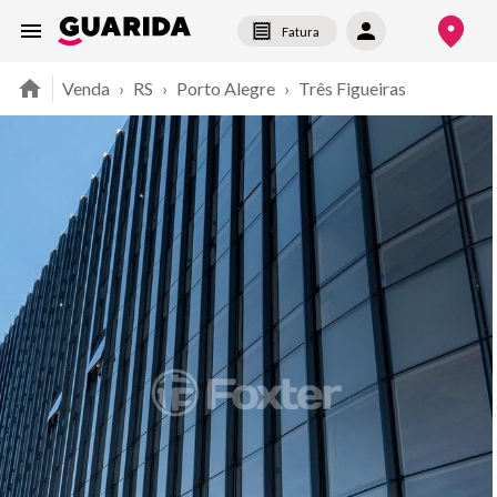
Fatura
Venda
›
RS
›
Porto Alegre
›
Três Figueiras