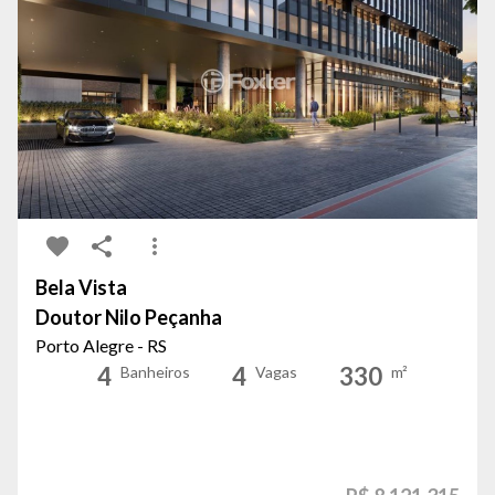
Bela Vista
Doutor Nilo Peçanha
Porto Alegre - RS
4
4
330
Banheiros
Vagas
m²