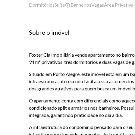
Dormitórios
Suíte
Banheiros
Vagas
Área Privativa
Sobre o imóvel
Foxter Cia Imobiliária vende apartamento no bairro
94 m² privativos, três dormitórios e duas vagas de 
Situado em Porto Alegre, este imóvel está em um b
infraestrutura, oferecendo fácil acesso a comércios 
dos grandes atrativos para quem busca um imóvel b
O apartamento conta com diferenciais como aqueced
condicionado split e armários nos banheiros. Possu
integrada, garantindo praticidade no dia a dia.
A infraestrutura do condomínio pensado para o seu 
infantil, proporcionando momentos de lazer. O ace