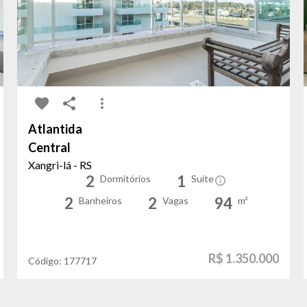
Atlantida
Central
Xangri-lá - RS
2
1
Dormitórios
Suíte
2
2
94
Banheiros
Vagas
m²
R$ 1.350.000
Código:
177717