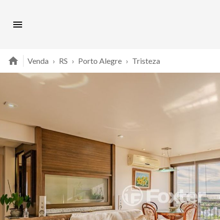
Venda
›
RS
›
Porto Alegre
›
Tristeza