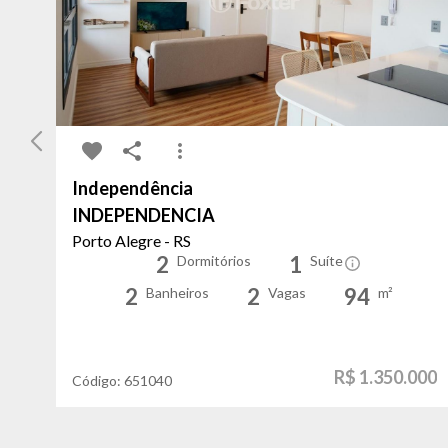
Independência
INDEPENDENCIA
Porto Alegre - RS
2
1
Dormitórios
Suíte
2
2
94
Banheiros
Vagas
m²
R$ 1.350.000
Código:
651040