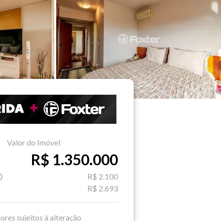
Valor do Imóvel
R$ 1.350.000
R$ 2.100
R$ 2.693
ores sujeitos à alteração