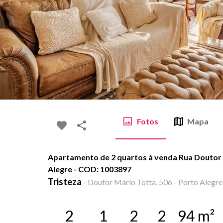
Fotos
Mapa
Apartamento de 2 quartos à venda Rua Doutor M
Alegre - COD: 1003897
Tristeza
-
Doutor Mário Totta, 506 - Porto Alegre
2
1
2
2
94
m²