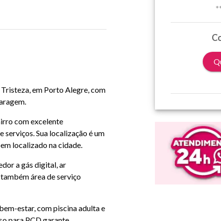
*
Co
Qu
 Tristeza, em Porto Alegre, com
garagem.
airro com excelente
e serviços. Sua localização é um
em localizado na cidade.
or a gás digital, ar
i também área de serviço
bem-estar, com piscina adulta e
sso para PCD garante