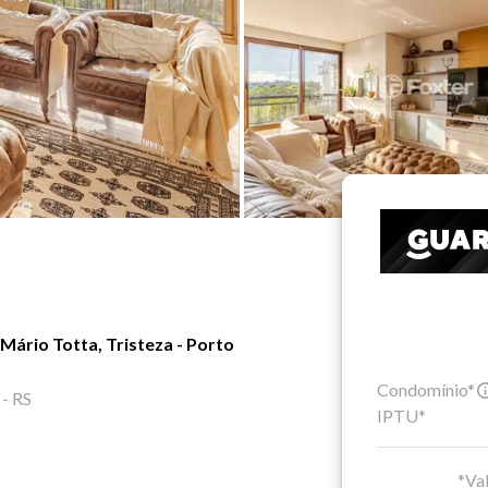
ário Totta, Tristeza - Porto
Condomínio*
 - RS
IPTU*
*Val