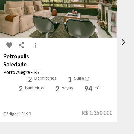
Petrópolis
Bo
Soledade
Lí
Porto Alegre - RS
Po
2
1
Dormitórios
Suíte
2
2
94
Banheiros
Vagas
m²
R$ 1.350.000
Código:
15190
Có