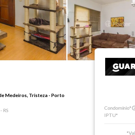
e Medeiros, Tristeza - Porto
Condomínio*
 - RS
IPTU*
*Val