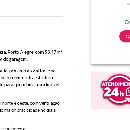
*
Co
Qu
eza, Porto Alegre, com 59.47 m²
aga de garagem.
ado, próximo ao Zaffari e ao
o excelente infraestrutura
ade para quem busca um imóvel
 norte e oeste, com ventilação
do maior praticidade no dia a
 pessoalmente!