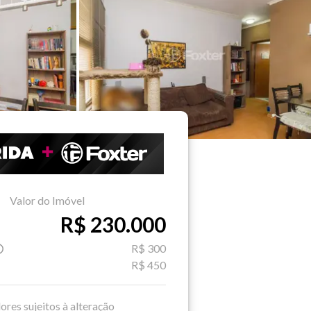
Valor do Imóvel
R$ 230.000
R$ 300
R$ 450
ores sujeitos à alteração