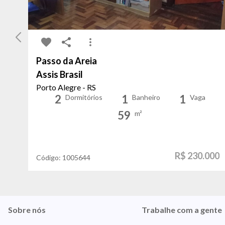
Passo da Areia
Assis Brasil
Porto Alegre - RS
2
1
1
Dormitórios
Banheiro
Vaga
59
m²
R$ 230.000
Código:
1005644
Sobre nós
Trabalhe com a gente