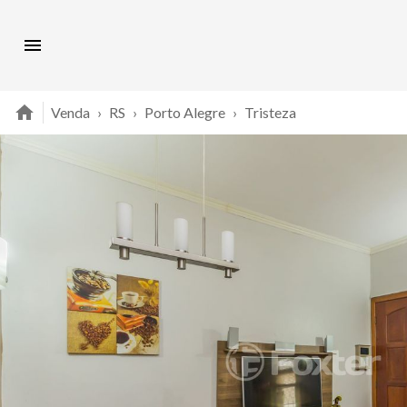
Venda
›
RS
›
Porto Alegre
›
Tristeza