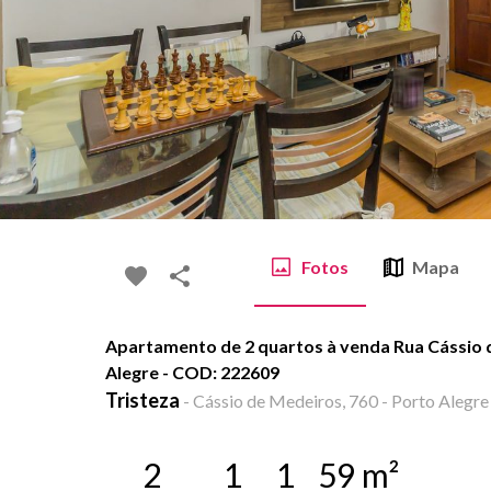
Fotos
Mapa
Apartamento de 2 quartos à venda Rua Cássio d
Alegre - COD: 222609
Tristeza
-
Cássio de Medeiros, 760 - Porto Alegre
2
1
1
59
m²