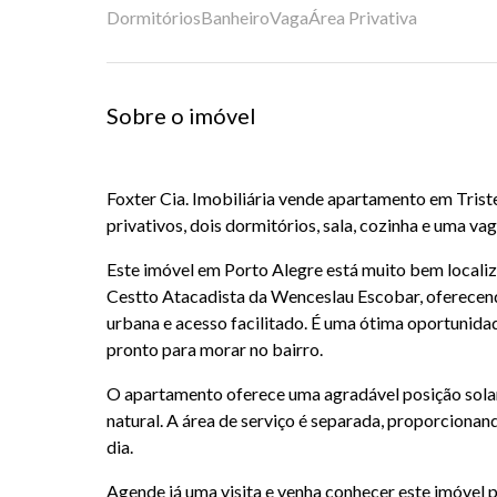
Dormitórios
Banheiro
Vaga
Área Privativa
Sobre o imóvel
Foxter Cia. Imobiliária vende apartamento em Trist
privativos, dois dormitórios, sala, cozinha e uma v
Este imóvel em Porto Alegre está muito bem localiz
Cestto Atacadista da Wenceslau Escobar, oferecend
urbana e acesso facilitado. É uma ótima oportunid
pronto para morar no bairro.
O apartamento oferece uma agradável posição solar
natural. A área de serviço é separada, proporcionan
dia.
Agende já uma visita e venha conhecer este imóvel