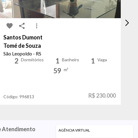
Santos Dumont
Má
Tomé de Souza
Pr
São Leopoldo - RS
Po
2
1
1
Dormitórios
Banheiro
Vaga
59
m²
R$ 230.000
Código:
996813
Có
e Atendimento
AGÊNCIA VIRTUAL