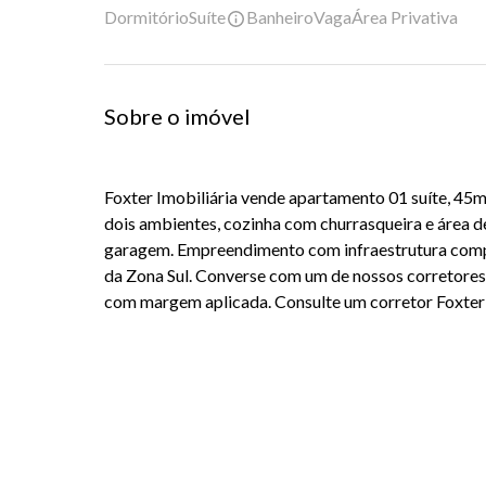
Dormitório
Suíte
Banheiro
Vaga
Área Privativa
Sobre o imóvel
Foxter Imobiliária vende apartamento 01 suíte, 45m² 
dois ambientes, cozinha com churrasqueira e área de
garagem. Empreendimento com infraestrutura comp
da Zona Sul. Converse com um de nossos corretores 
com margem aplicada. C
onsulte um corretor Foxter