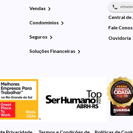
ATENDIM
Vendas
Central de
Condomínios
Fale Cono
Seguros
Ouvidoria
Soluções Financeiras
 de Privacidade
Termos e Condições de Uso
Políticas de Cook