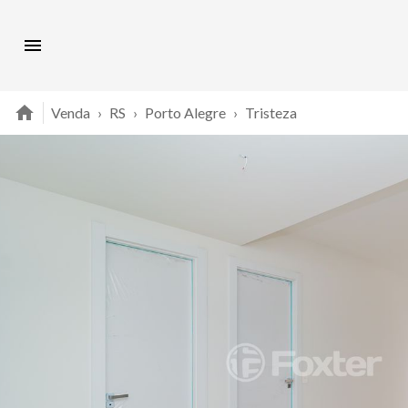
Venda
›
RS
›
Porto Alegre
›
Tristeza