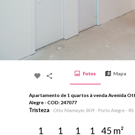
Fotos
Mapa
Apartamento de 1 quartos à venda Avenida Ott
Alegre - COD: 247077
Tristeza
-
Otto Niemeyer, 809 - Porto Alegre - RS
1
1
1
1
45
m²