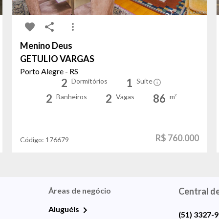
Menino Deus
GETULIO VARGAS
Porto Alegre - RS
2
1
Dormitórios
Suíte
2
2
86
Banheiros
Vagas
m²
R$ 760.000
Código:
176679
Áreas de negócio
Central d
Aluguéis
(51) 3327-