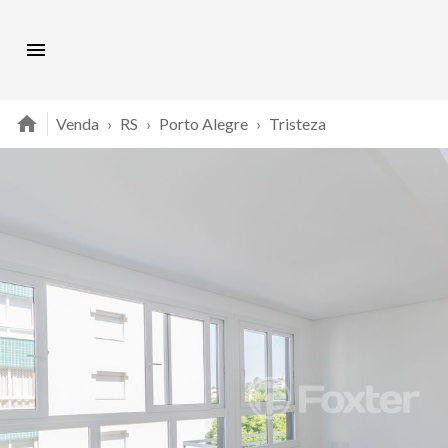
Venda
›
RS
›
Porto Alegre
›
Tristeza