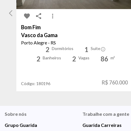
Bom Fim
Vasco da Gama
Porto Alegre - RS
2
1
Dormitórios
Suíte
2
2
86
Banheiros
Vagas
m²
R$ 760.000
Código:
180196
Sobre nós
Trabalhe com a gente
Grupo Guarida
Guarida Carreiras