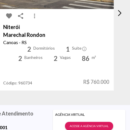
Niterói
Tr
Marechal Rondon
La
Canoas - RS
Po
2
1
Dormitórios
Suíte
2
2
86
Banheiros
Vagas
m²
R$ 760.000
Código:
960734
Có
e Atendimento
AGÊNCIA VIRTUAL
ACESSE A AGÊNCIA VIRTUAL
9001