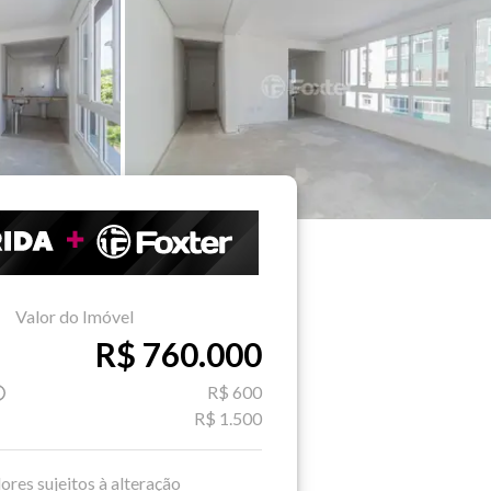
Valor do Imóvel
R$ 760.000
R$ 600
R$ 1.500
ores sujeitos à alteração