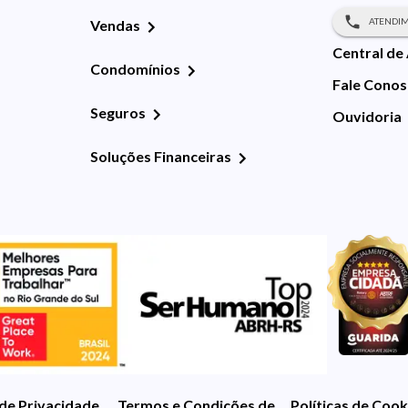
ATENDIM
Vendas
Central de
Condomínios
Fale Cono
Seguros
Ouvidoria
Soluções Financeiras
 de Privacidade
Termos e Condições de Uso
Políticas de Cook