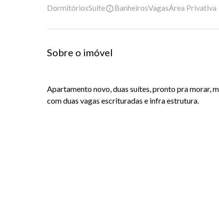
Dormitórios
Suíte
Banheiros
Vagas
Área Privativa
Sobre o imóvel
Apartamento novo, duas suítes, pronto pra morar, m
com duas vagas escrituradas e infra estrutura.