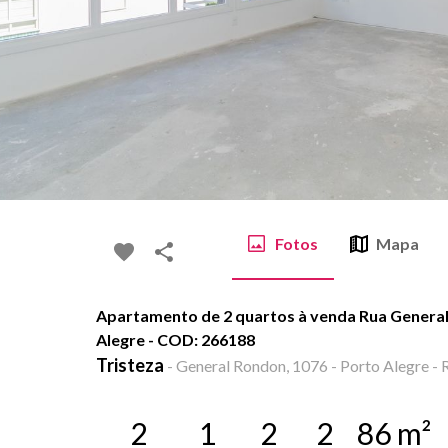
Fotos
Mapa
Apartamento de 2 quartos à venda Rua General 
Alegre - COD: 266188
Tristeza
-
General Rondon, 1076 - Porto Alegre - 
2
1
2
2
86
m²