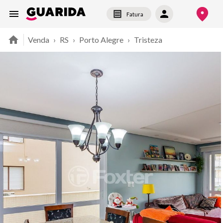
Fatura
Venda
›
RS
›
Porto Alegre
›
Tristeza