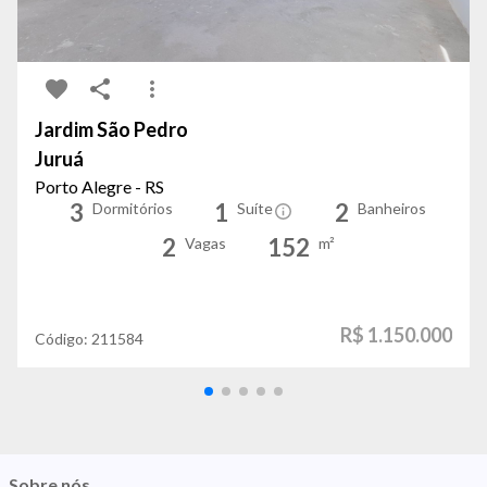
Jardim São Pedro
Juruá
Porto Alegre - RS
3
1
2
Dormitórios
Suíte
Banheiros
2
152
Vagas
m²
R$ 1.150.000
Código:
211584
Sobre nós