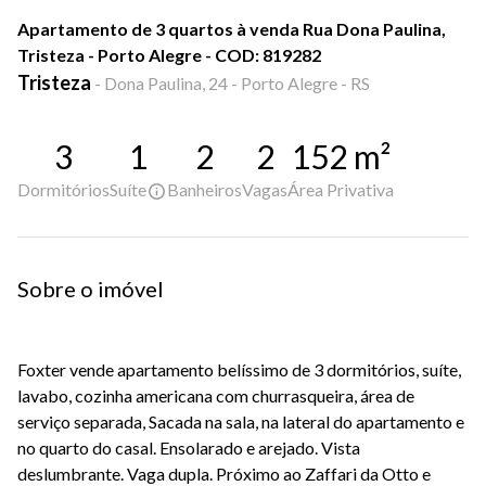
Apartamento de 3 quartos à venda Rua Dona Paulina,
Tristeza - Porto Alegre - COD: 819282
Tristeza
-
Dona Paulina, 24 - Porto Alegre - RS
3
1
2
2
152
m²
Dormitórios
Suíte
Banheiros
Vagas
Área Privativa
Sobre o imóvel
Foxter vende apartamento belíssimo de 3 dormitórios, suíte,
lavabo, cozinha americana com churrasqueira, área de
serviço separada, Sacada na sala, na lateral do apartamento e
no quarto do casal. Ensolarado e arejado. Vista
deslumbrante. Vaga dupla. Próximo ao Zaffari da Otto e