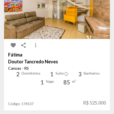
Fátima
Doutor Tancredo Neves
Canoas - RS
2
1
3
Dormitórios
Suíte
Banheiros
1
85
Vaga
m²
R$ 525.000
Código:
174537