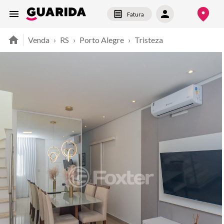
Fatura
Venda
›
RS
›
Porto Alegre
›
Tristeza