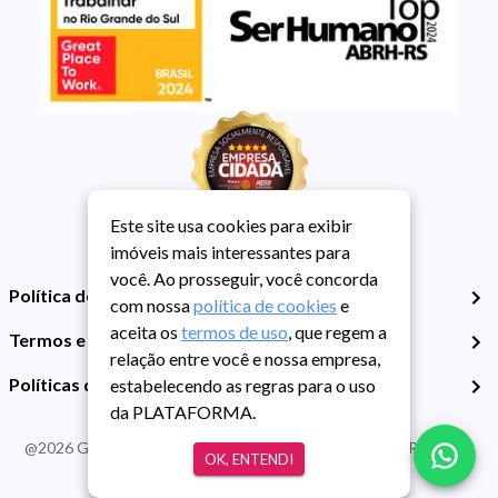
Este site usa cookies para exibir
imóveis mais interessantes para
você. Ao prosseguir, você concorda
Política de Privacidade
com nossa
política de cookies
e
aceita os
termos de uso
, que regem a
Termos e Condições de Uso
relação entre você e nossa empresa,
Políticas de Cookies
estabelecendo as regras para o uso
da PLATAFORMA.
@
2026
Guarida Imóvel. Todos os direitos reservados. CRECI RS -
OK, ENTENDI
413J | CNPJ Guarida: 89.398.606/0001-30