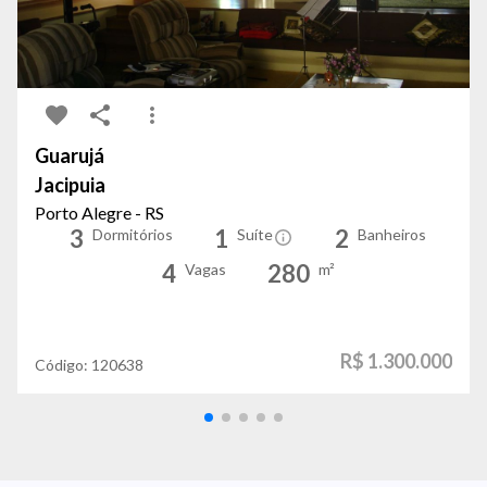
Guarujá
Jacipuia
Porto Alegre - RS
3
1
2
Dormitórios
Suíte
Banheiros
4
280
Vagas
m²
R$ 1.300.000
Código:
120638