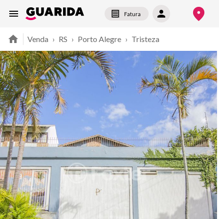
Fatura
Venda
›
RS
›
Porto Alegre
›
Tristeza