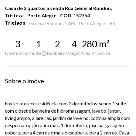
Casa de 3 quartos à venda Rua General Rondon,
Tristeza - Porto Alegre - COD: 152754
Tristeza
-
General Rondon, 1395 - Porto Alegre - RS
3
1
2
4
280
m²
Dormitórios
Suíte
Banheiros
Vagas
Área Privativa
Sobre o imóvel
Foxter oferece residência com 3 dormitórios, sendo 1 suíte
com closet e banheira de hidromassagem, lavabo, jantar,
living amplo, 2 lareiras, jardim de inverno, cozinha ampla com
despensa, opção para mais 1 dormitório, piscina, garagem
coberta para 4 carros e mais descoberta para 2 carros. Casa