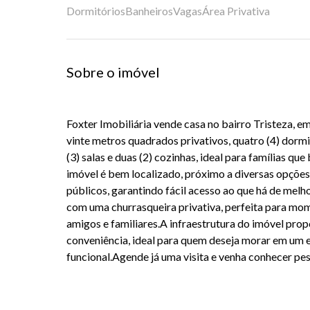
Dormitórios
Banheiros
Vagas
Área Privativa
Sobre o imóvel
Foxter Imobiliária vende casa no bairro Tristeza, e
vinte metros quadrados privativos, quatro (4) dormit
(3) salas e duas (2) cozinhas, ideal para famílias q
imóvel é bem localizado, próximo a diversas opções 
públicos, garantindo fácil acesso ao que há de melho
com uma churrasqueira privativa, perfeita para mo
amigos e familiares.A infraestrutura do imóvel pro
conveniência, ideal para quem deseja morar em um 
funcional.Agende já uma visita e venha conhecer pe