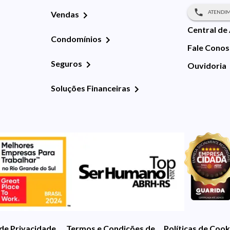
ATENDIM
Vendas
Central de
Condomínios
Fale Cono
Seguros
Ouvidoria
Soluções Financeiras
 de Privacidade
Termos e Condições de Uso
Políticas de Cook