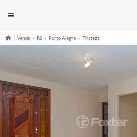
Venda
›
RS
›
Porto Alegre
›
Tristeza