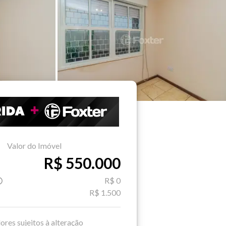
Valor do Imóvel
R$ 550.000
R$ 0
R$ 1.500
ores sujeitos à alteração