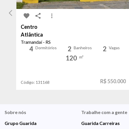
Centro
Atlântica
Tramandaí - RS
4
2
2
Dormitórios
Banheiros
Vagas
120
m²
R$ 550.000
Código:
131168
Sobre nós
Trabalhe com a gente
Grupo Guarida
Guarida Carreiras