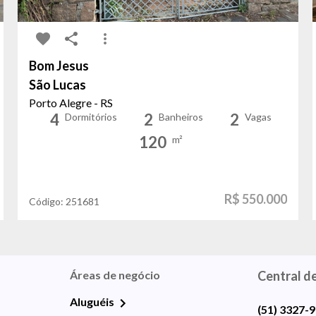
Bom Jesus
São Lucas
Porto Alegre - RS
4
2
2
Dormitórios
Banheiros
Vagas
120
m²
R$ 550.000
Código:
251681
Áreas de negócio
Central d
Aluguéis
(51) 3327-