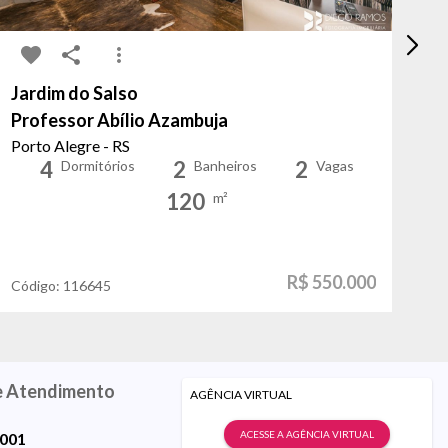
Jardim do Salso
Vi
Professor Abílio Azambuja
Ev
Porto Alegre - RS
Po
4
2
2
Dormitórios
Banheiros
Vagas
120
m²
R$ 550.000
Código:
116645
Có
e Atendimento
AGÊNCIA VIRTUAL
ACESSE A AGÊNCIA VIRTUAL
9001