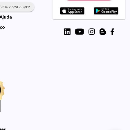
ENTO VIA WHATSAPP
 Ajuda
sco
ies