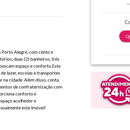
*
Co
Qu
m Porto Alegre, com cento e
órios, duas (2) banheiros, três
ue buscam espaço e conforto.Este
de lazer, escolas e transportes
r na cidade. Além disso, conta
mentos de confraternização com
porciona conforto e
espaço acolhedor e
ssoalmente este imóvel!