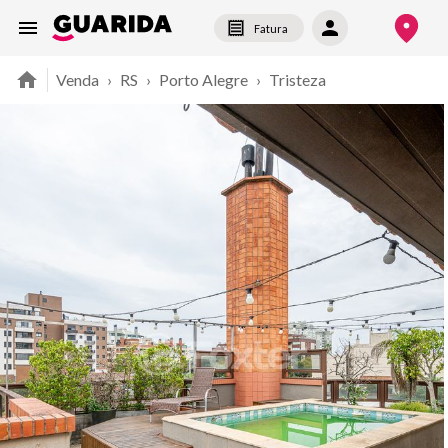
Fatura
Venda
›
RS
›
Porto Alegre
›
Tristeza