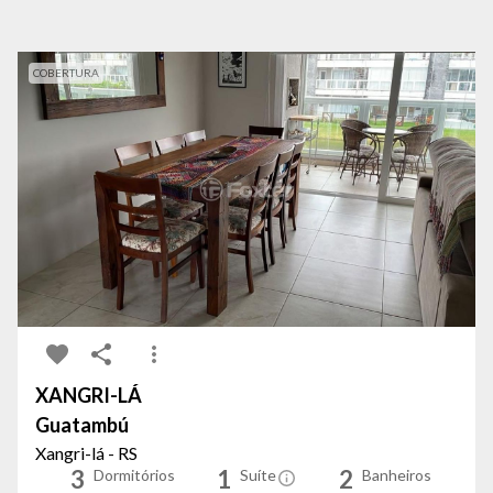
COBERTURA
XANGRI-LÁ
Guatambú
Xangri-lá - RS
3
1
2
Dormitórios
Suíte
Banheiros