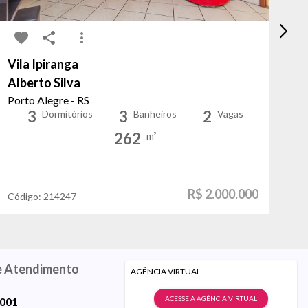
Vila Ipiranga
Be
Alberto Silva
Ba
Porto Alegre - RS
Po
3
3
2
Dormitórios
Banheiros
Vagas
262
m²
R$ 2.000.000
Código:
214247
Có
e Atendimento
AGÊNCIA VIRTUAL
ACESSE A AGÊNCIA VIRTUAL
9001