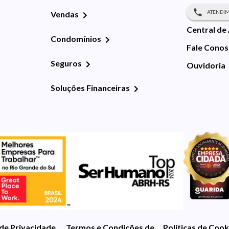
ATENDIM
Vendas
Central de
Condomínios
Fale Cono
Seguros
Ouvidoria
Soluções Financeiras
 de Privacidade
Termos e Condições de Uso
Políticas de Cook