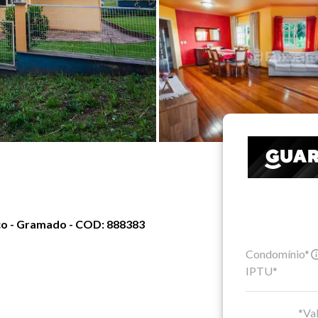
ico - Gramado - COD: 888383
Condomínio*
IPTU*
*Val