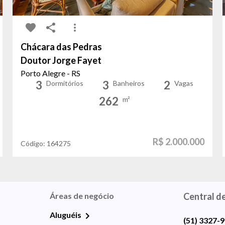
Chácara das Pedras
Doutor Jorge Fayet
Porto Alegre - RS
3
3
2
Dormitórios
Banheiros
Vagas
262
m²
R$ 2.000.000
Código:
164275
Áreas de negócio
Central d
Aluguéis
(51) 3327-