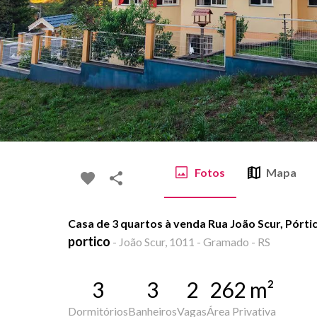
Fotos
Mapa
Casa de 3 quartos à venda Rua João Scur, Pórt
portico
-
João Scur, 1011 - Gramado - RS
3
3
2
262
m²
Dormitórios
Banheiros
Vagas
Área Privativa