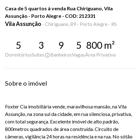
Casa de 5 quartos à venda Rua Chiriguano, Vila
Assunção - Porto Alegre - COD: 212331
Vila Assunção
-
Chiriguano, 89 - Porto Alegre - RS
5
3
9
5
800
m²
Dormitórios
Suítes
Banheiros
Vagas
Área Privativa
Sobre o imóvel
Foxter Cia imobiliária vende, maravilhosa mansão, na Vila
Assunção, na zona sul da cidade, em rua silenciosa, privativa,
com total segurança. Excelente imóvel de alto padrão,
800metros quadrados de área construída. Circuito de
câmeras, vigilância 24 horas na residência e na rua. No sótão