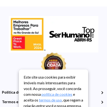
Este site usa cookies para exibir
imóveis mais interessantes para
você. Ao prosseguir, você concorda
Política de Privacidade
com nossa
política de cookies
e
aceita os
termos de uso
, que regem a
Termos e Condições de Uso
relação entre você e nossa empresa,