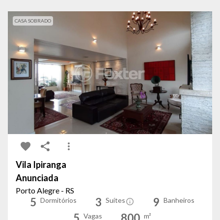
CASA SOBRADO
Vila Ipiranga
Anunciada
Porto Alegre - RS
5
3
9
Dormitórios
Suítes
Banheiros
5
800
Vagas
m²