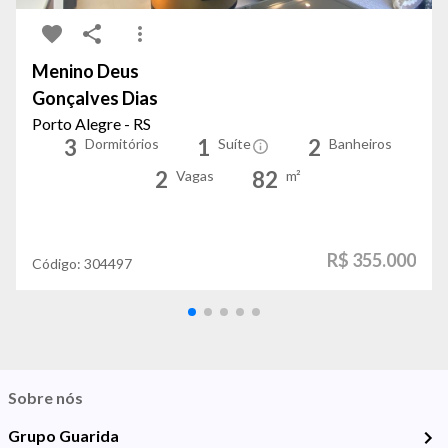
Menino Deus
Gonçalves Dias
Porto Alegre - RS
3
1
2
Dormitórios
Suíte
Banheiros
2
82
Vagas
m²
R$ 355.000
Código:
304497
Sobre nós
Grupo Guarida