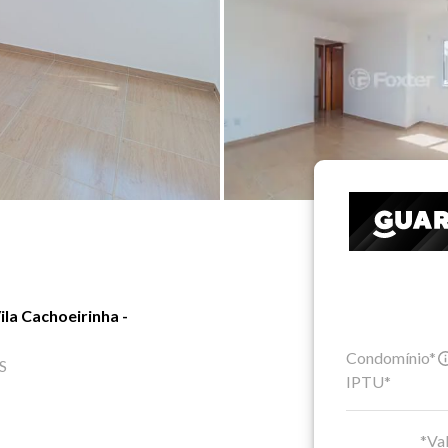
la Cachoeirinha -
Condomínio*
RS
IPTU*
*Val