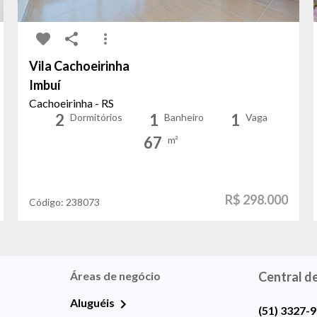
Vila Cachoeirinha
Imbuí
Cachoeirinha - RS
2
1
1
Dormitórios
Banheiro
Vaga
67
m²
R$ 298.000
Código:
238073
Áreas de negócio
Central d
Aluguéis
(51) 3327-