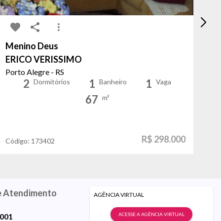
Menino Deus
Pe
ERICO VERISSIMO
P
Porto Alegre - RS
Po
2
1
1
Dormitórios
Banheiro
Vaga
67
m²
R$ 298.000
Código:
173402
Có
e Atendimento
AGÊNCIA VIRTUAL
ACESSE A AGÊNCIA VIRTUAL
9001