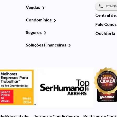
ATENDIM
Vendas
Central de
Condomínios
Fale Cono
Seguros
Ouvidoria
Soluções Financeiras
 de Privacidade
Termos e Condições de Uso
Políticas de Cook