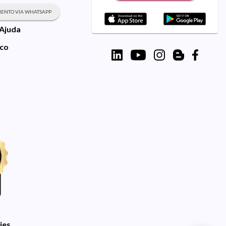
ENTO VIA WHATSAPP
 Ajuda
sco
ies