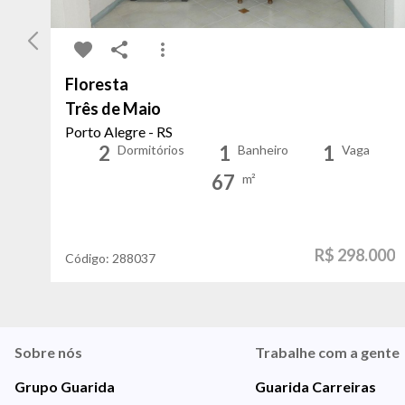
Floresta
Três de Maio
Porto Alegre - RS
2
1
1
Dormitórios
Banheiro
Vaga
67
m²
R$ 298.000
Código:
288037
Sobre nós
Trabalhe com a gente
Grupo Guarida
Guarida Carreiras