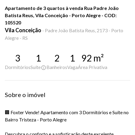
Apartamento de 3 quartos à venda Rua Padre João
Batista Reus, Vila Conceição - Porto Alegre - COD:
105520
Vila Conceição
-
Padre João Batista Reus, 2173 - Porto
Alegre - RS
3
1
2
1
92
m²
Dormitórios
Suíte
Banheiros
Vaga
Área Privativa
Sobre o imóvel
🏢 Foxter Vende! Apartamento com 3 Dormitórios e Suíte no
Bairro Tristeza - Porto Alegre
Descubra o conforto e a sofisticação deste excelente