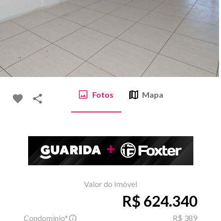
Fotos
Mapa
Valor do Imóvel
R$ 624.340
Condomínio*
R$ 389