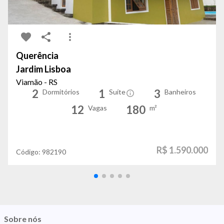
Querência
Jardim Lisboa
Viamão - RS
2
1
3
Dormitórios
Suíte
Banheiros
12
180
Vagas
m²
R$ 1.590.000
Código:
982190
Sobre nós