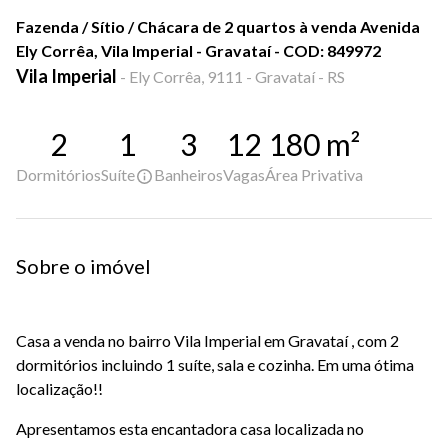
Fazenda / Sítio / Chácara de 2 quartos à venda Avenida
Ely Corrêa, Vila Imperial - Gravataí - COD: 849972
Vila Imperial
-
Ely Corrêa, 9111 - Gravataí - RS
2
1
3
12
180
m²
Dormitórios
Suíte
Banheiros
Vagas
Área Privativa
Sobre o imóvel
Casa a venda no bairro Vila Imperial em Gravataí , com 2
dormitórios incluindo 1 suíte, sala e cozinha. Em uma ótima
localização!!
Apresentamos esta encantadora casa localizada no