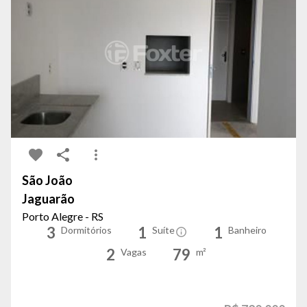
São João
Jaguarão
Porto Alegre - RS
3
1
1
Dormitórios
Suíte
Banheiro
2
79
Vagas
m²