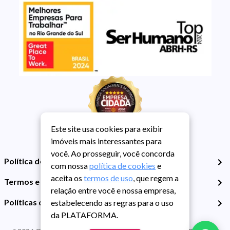
Este site usa cookies para exibir
imóveis mais interessantes para
você. Ao prosseguir, você concorda
Política de Privacidade
com nossa
política de cookies
e
aceita os
termos de uso
, que regem a
Termos e Condições de Uso
relação entre você e nossa empresa,
Políticas de Cookies
estabelecendo as regras para o uso
da PLATAFORMA.