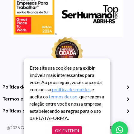
Este site usa cookies para exibir
imóveis mais interessantes para
você. Ao prosseguir, você concorda
Política de Privacidade
com nossa
política de cookies
e
aceita os
termos de uso
, que regem a
Termos e Condições de Uso
relação entre você e nossa empresa,
Políticas de Cookies
estabelecendo as regras para o uso
da PLATAFORMA.
@
2026
Guarida Imóvel. Todos os direitos reservados. CRECI RS -
OK, ENTENDI
413J | CNPJ Guarida: 89.398.606/0001-30