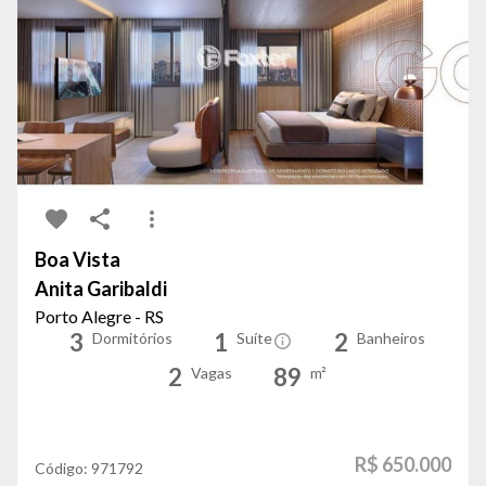
Boa Vista
Anita Garibaldi
Porto Alegre - RS
3
1
2
Dormitórios
Suíte
Banheiros
2
89
Vagas
m²
R$ 650.000
Código:
971792