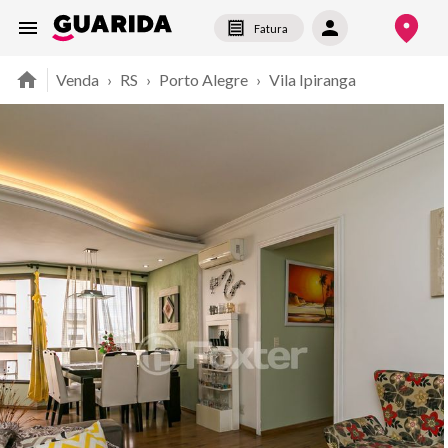
Fatura
Venda
›
RS
›
Porto Alegre
›
Vila Ipiranga