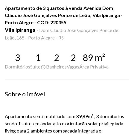
Apartamento de 3 quartos à venda Avenida Dom
Cláudio José Gonçalves Ponce de Leão, Vila Ipiranga -
Porto Alegre - COD: 220355
Vila Ipiranga
-
Dom Cláudio José Gonçalves Ponce de
Leão, 165 - Porto Alegre - RS
3
1
2
2
89
m²
Dormitórios
Suíte
Banheiros
Vagas
Área Privativa
Sobre o imóvel
Apartamento semi-mobiliado com 89,89m² , 3 dormitórios
sendo 1 suíte, em andar alto e orientação solar privilegiada,
living para 2 ambientes com sacada integrada e