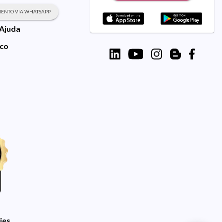
ENTO VIA WHATSAPP
 Ajuda
sco
ies