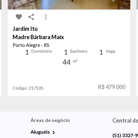
Jardim Itu
Madre Bárbara Maix
Porto Alegre - RS
1
1
1
Dormitório
Banheiro
Vaga
44
m²
R$ 479.000
Código:
217505
Áreas de negócio
Central d
Aluguéis
(51) 3327-