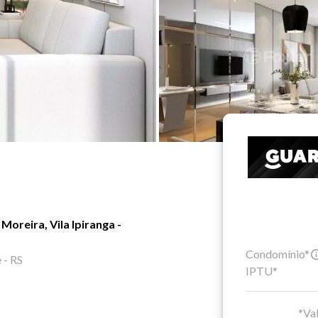
oreira, Vila Ipiranga -
Condomínio*
 - RS
IPTU*
*Val