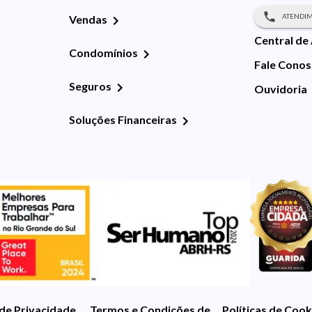
ATENDIM
Vendas
Central de
Condomínios
Fale Cono
Seguros
Ouvidoria
Soluções Financeiras
 de Privacidade
Termos e Condições de Uso
Políticas de Cook