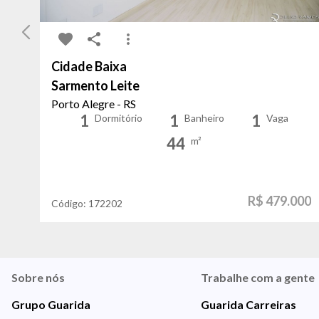
Cidade Baixa
Sarmento Leite
Porto Alegre - RS
1
1
1
Dormitório
Banheiro
Vaga
44
m²
R$ 479.000
Código:
172202
Sobre nós
Trabalhe com a gente
Grupo Guarida
Guarida Carreiras