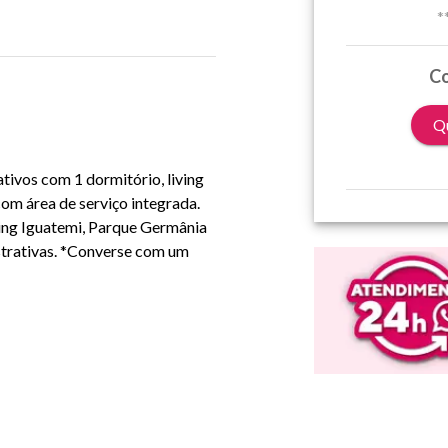
*
Co
Qu
tivos com 1 dormitório, living
om área de serviço integrada.
ing Iguatemi, Parque Germânia
ustrativas. *Converse com um