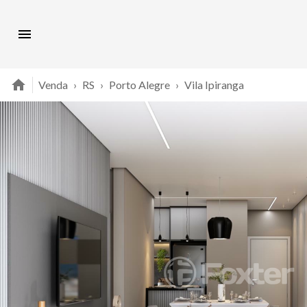
Venda
›
RS
›
Porto Alegre
›
Vila Ipiranga