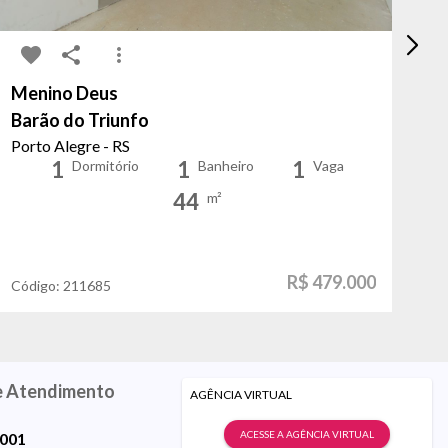
Menino Deus
Ce
Barão do Triunfo
Du
Porto Alegre - RS
Po
1
1
1
Dormitório
Banheiro
Vaga
44
m²
R$ 479.000
Código:
211685
Có
e Atendimento
AGÊNCIA VIRTUAL
ACESSE A AGÊNCIA VIRTUAL
9001