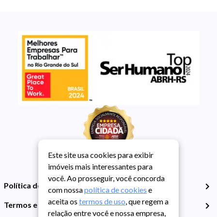
Este site usa cookies para exibir
imóveis mais interessantes para
você. Ao prosseguir, você concorda
Política de Privacidade
com nossa
política de cookies
e
aceita os
termos de uso
, que regem a
Termos e Condições de Uso
relação entre você e nossa empresa,